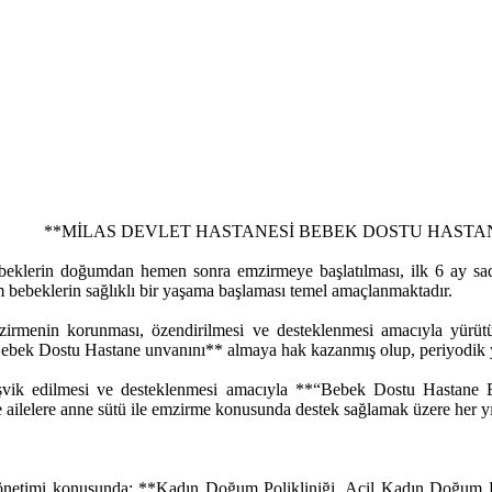
İ BEBEK DOSTU HASTANE PRO
eklerin doğumdan hemen sonra emzirmeye başlatılması, ilk 6 ay sadec
m bebeklerin sağlıklı bir yaşama başlaması temel amaçlanmaktadır.
mzirmenin korunması, özendirilmesi ve desteklenmesi amacıyla yür
bek Dostu Hastane unvanını** almaya hak kazanmış olup, periyodik ye
vik edilmesi ve desteklenmesi amacıyla **“Bebek Dostu Hastane Emz
ilelere anne sütü ile emzirme konusunda destek sağlamak üzere her yıl hi
 yönetimi konusunda; **Kadın Doğum Polikliniği, Acil Kadın Doğum 