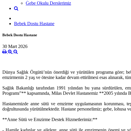
Gebe Okulu Derslerimiz
Bebek Dostu Hastane
Bebek Dostu Hastane
30 Mart 2026
**MİLAS DEVLET HASTANES
Dünya Sağlık Örgütü’nün önerdiği ve yürütülen programa göre; beb
emzirmenin 2 yaş ve ötesine kadar devam ettirilmesi esas alınarak, tü
Sağlık Bakanlığı tarafından 1991 yılından bu yana sürdürülen, e
Programı”** kapsamında, Milas Devlet Hastanemiz **2005 yılında Be
Hastanemizde anne sütü ve emzirme uygulamasının korunması, teş
doğrultusunda yürütülmektedir. Hastane personelimiz; gebe, lohusa ve a
**Anne Sütü ve Emzirme Destek Hizmetlerimiz:**
- Hamile kadınlar ve ailelere, anne sütü ile emzirmenin önemi ve