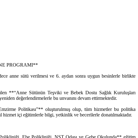
GRAMI**
e anne sütü verilmesi ve 6. aydan sonra uygun besinlerle birlikte
ütülen **“Anne Sütünün Teşviki ve Bebek Dostu Sağlık Kuruluşları
niden değerlendirmelerle bu unvanını devam ettirmektedir.
irme Politikası”** oluşturulmuş olup, tüm hizmetler bu politika
zmet içi eğitimlerle bilgi, yetkinlik ve becerilerle donatılmaktadır.
Polikliniği, Ebe Polikliniği, NST Odası ve Gebe Okulunda** eğitim