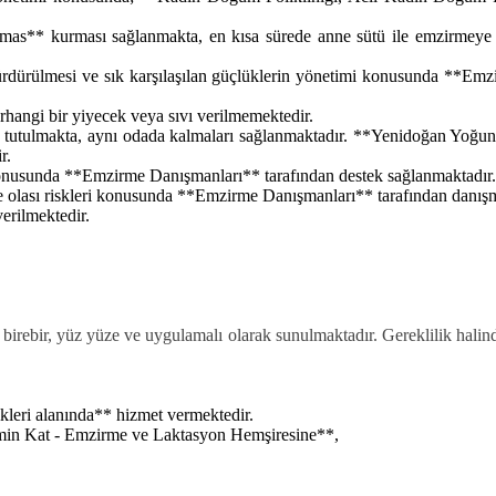
as** kurması sağlanmakta, en kısa sürede anne sütü ile emzirmeye ba
rdürülmesi ve sık karşılaşılan güçlüklerin yönetimi konusunda **Emzi
hangi bir yiyecek veya sıvı verilmemektedir.
** tutulmakta, aynı odada kalmaları sağlanmaktadır. **Yenidoğan Yoğu
r.
e konusunda **Emzirme Danışmanları** tarafından destek sağlanmaktadır.
 ve olası riskleri konusunda **Emzirme Danışmanları** tarafından danış
erilmektedir.
birebir, yüz yüze ve uygulamalı olarak sunulmaktadır. Gereklilik halinde
leri alanında** hizmet vermektedir.
 Zemin Kat - Emzirme ve Laktasyon Hemşiresine**,