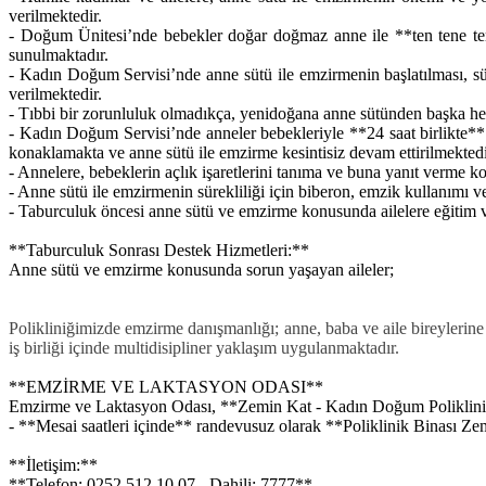
verilmektedir.
- Doğum Ünitesi’nde bebekler doğar doğmaz anne ile **ten tene tem
sunulmaktadır.
- Kadın Doğum Servisi’nde anne sütü ile emzirmenin başlatılması, sü
verilmektedir.
- Tıbbi bir zorunluluk olmadıkça, yenidoğana anne sütünden başka her
- Kadın Doğum Servisi’nde anneler bebekleriyle **24 saat birlikte
konaklamakta ve anne sütü ile emzirme kesintisiz devam ettirilmektedi
- Annelere, bebeklerin açlık işaretlerini tanıma ve buna yanıt verm
- Anne sütü ile emzirmenin sürekliliği için biberon, emzik kullanımı
- Taburculuk öncesi anne sütü ve emzirme konusunda ailelere eğitim v
**Taburculuk Sonrası Destek Hizmetleri:**
Anne sütü ve emzirme konusunda sorun yaşayan aileler;
Polikliniğimizde emzirme danışmanlığı; anne, baba ve aile bireylerine 
iş birliği içinde
multidisipliner yaklaşım
uygulanmaktadır.
**EMZİRME VE LAKTASYON ODASI**
Emzirme ve Laktasyon Odası, **Zemin Kat - Kadın Doğum Poliklinik
- **Mesai saatleri içinde** randevusuz olarak **Poliklinik Binası
**İletişim:**
**Telefon: 0252 512 10 07 - Dahili: 7777**