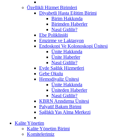
Özellikli Hizmet Birimleri
Diyabetli Hasta Eğitim Birimi
Birim Hakkında
Birimden Haberler
Nasıl Gidilir?
Ebe Polikliniği
Emzirme ve Laktasyon
Endoskopi Ve Kolonoskopi Ünitesi
Ünite Hakkında
Ünite Haberler
Nasıl Gidilir?
Evde Sağlık Hizmetleri
Gebe Okulu
Hemodiyaliz Ünitesi
Ünite Hakkında
Üniteden Haberler
Nasıl Gidilir?
KBRN Arındırma Ünitesi
Palyatif Bakım Birimi
Sağlıklı Yaş Alma Merkezi
Kalite Yönetim
Kalite Yönetim Birimi
Komitelerimiz