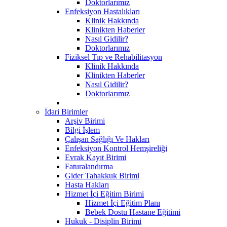
Doktorlarımız
Enfeksiyon Hastalıkları
Klinik Hakkında
Klinikten Haberler
Nasıl Gidilir?
Doktorlarımız
Fiziksel Tıp ve Rehabilitasyon
Klinik Hakkında
Klinikten Haberler
Nasıl Gidilir?
Doktorlarımız
İdari Birimler
Arşiv Birimi
Bilgi İşlem
Çalışan Sağlığı Ve Hakları
Enfeksiyon Kontrol Hemşireliği
Evrak Kayıt Birimi
Faturalandırma
Gider Tahakkuk Birimi
Hasta Hakları
Hizmet İçi Eğitim Birimi
Hizmet İçi Eğitim Planı
Bebek Dostu Hastane Eğitimi
Hukuk - Disiplin Birimi