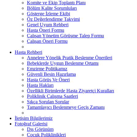
Komite ve Ekip Toplantı Planı
Bölüm Kalite Sorumluları
Gösterge İzleme Ekibi
Öz Değerlendirme Takvimi
Genel Uyum Rehberi
Hasta Öneri Formu
Çalışan Yönetim Görüşme Talep Formu
Çalışan Öneri Formu
Hasta Rehberi
Annelere Yönelik Pratik Beslenme Önerileri
Bebeklerde Uygun Beslenme Ortamı
Emzirme Politikamız
Güvenli Besin Hazırlama
Hasta Görüş Ve Öneri
Hasta Hakları
Özellikli Birimlerde Hasta Ziyaretçi Kuralları
Poliklinik Çalışma Saatleri
Sıkça Sorulan Sorular
Tamamlayıcı Beslenmeye Geçiş Zamanı
İletişim Bilgilerimiz
Fotoğraf Galerisi
Dış Görünüm
Çocuk Poliklinikleri