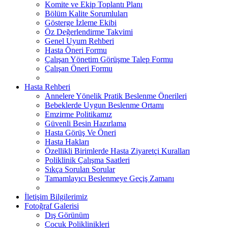
Komite ve Ekip Toplantı Planı
Bölüm Kalite Sorumluları
Gösterge İzleme Ekibi
Öz Değerlendirme Takvimi
Genel Uyum Rehberi
Hasta Öneri Formu
Çalışan Yönetim Görüşme Talep Formu
Çalışan Öneri Formu
Hasta Rehberi
Annelere Yönelik Pratik Beslenme Önerileri
Bebeklerde Uygun Beslenme Ortamı
Emzirme Politikamız
Güvenli Besin Hazırlama
Hasta Görüş Ve Öneri
Hasta Hakları
Özellikli Birimlerde Hasta Ziyaretçi Kuralları
Poliklinik Çalışma Saatleri
Sıkça Sorulan Sorular
Tamamlayıcı Beslenmeye Geçiş Zamanı
İletişim Bilgilerimiz
Fotoğraf Galerisi
Dış Görünüm
Çocuk Poliklinikleri