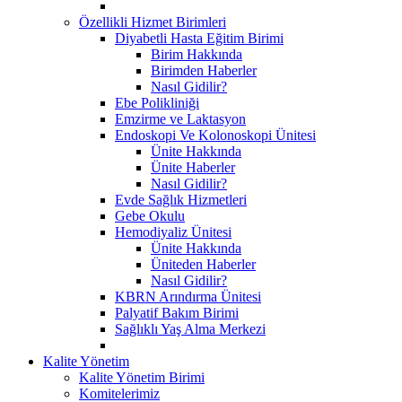
Özellikli Hizmet Birimleri
Diyabetli Hasta Eğitim Birimi
Birim Hakkında
Birimden Haberler
Nasıl Gidilir?
Ebe Polikliniği
Emzirme ve Laktasyon
Endoskopi Ve Kolonoskopi Ünitesi
Ünite Hakkında
Ünite Haberler
Nasıl Gidilir?
Evde Sağlık Hizmetleri
Gebe Okulu
Hemodiyaliz Ünitesi
Ünite Hakkında
Üniteden Haberler
Nasıl Gidilir?
KBRN Arındırma Ünitesi
Palyatif Bakım Birimi
Sağlıklı Yaş Alma Merkezi
Kalite Yönetim
Kalite Yönetim Birimi
Komitelerimiz