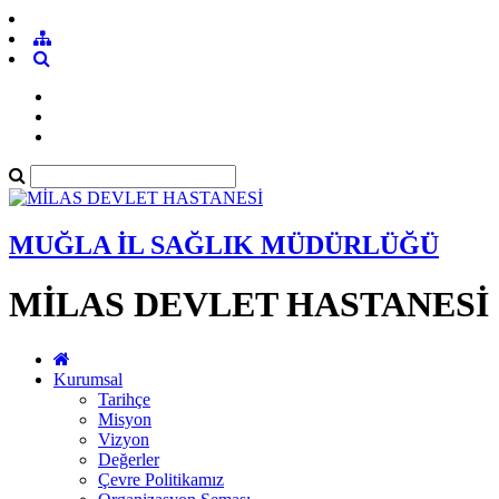
MUĞLA İL SAĞLIK MÜDÜRLÜĞÜ
MİLAS DEVLET HASTANESİ
Kurumsal
Tarihçe
Misyon
Vizyon
Değerler
Çevre Politikamız