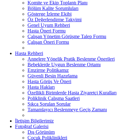
Komite ve Ekip Toplantı Planı
Bölüm Kalite Sorumluları
Gösterge İzleme Ekibi
Öz Değerlendirme Takvimi
Genel Uyum Rehberi
Hasta Öneri Formu
Çalışan Yönetim Görüşme Talep Formu
Çalışan Öneri Formu
Hasta Rehberi
Annelere Yönelik Pratik Beslenme Önerileri
Bebeklerde Uygun Beslenme Ortamı
Emzirme Politikamız
Güvenli Besin Hazırlama
Hasta Görüş Ve Öneri
Hasta Hakları
Özellikli Birimlerde Hasta Ziyaretçi Kuralları
Poliklinik Çalışma Saatleri
Sıkça Sorulan Sorular
Tamamlayıcı Beslenmeye Geçiş Zamanı
İletişim Bilgilerimiz
Fotoğraf Galerisi
Dış Görünüm
Çocuk Poliklinikleri