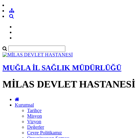
MUĞLA İL SAĞLIK MÜDÜRLÜĞÜ
MİLAS DEVLET HASTANESİ
Kurumsal
Tarihçe
Misyon
Vizyon
Değerler
Çevre Politikamız