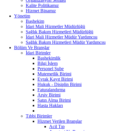
Organizasyon Şeması
Kalite Politikamız
Hizmet Binamız
Yönetim
Başhekim
İdari Mali Hizmetler Müdürlüğü
Sağlık Bakım Hizmetleri Müdürlüğü
İdari Mali Hizmetler Müdür Yardımcısı
Sağlık Bakım Hizmetleri Müdür Yardımcısı
Bölüm Ve Branşlar
İdari Birimler
Başhekimlik
Bilgi İşlem
Personel Şube
Mutemetlik Birimi
Evrak Kayıt Birimi
Hukuk - Disiplin Birimi
Faturalandırma
Arşiv Birimi
Satın Alma Birimi
Hasta Hakları
Tıbbi Birimler
Hizmet Verilen Branşlar
Acil Tıp