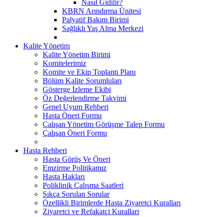
Nasıl Gidilir?
KBRN Arındırma Ünitesi
Palyatif Bakım Birimi
Sağlıklı Yaş Alma Merkezi
Kalite Yönetim
Kalite Yönetim Birimi
Komitelerimiz
Komite ve Ekip Toplantı Planı
Bölüm Kalite Sorumluları
Gösterge İzleme Ekibi
Öz Değerlendirme Takvimi
Genel Uyum Rehberi
Hasta Öneri Formu
Çalışan Yönetim Görüşme Talep Formu
Çalışan Öneri Formu
Hasta Rehberi
Hasta Görüş Ve Öneri
Emzirme Politikamız
Hasta Hakları
Poliklinik Çalışma Saatleri
Sıkça Sorulan Sorular
Özellikli Birimlerde Hasta Ziyaretçi Kuralları
Ziyaretci ve Refakatçi Kuralları