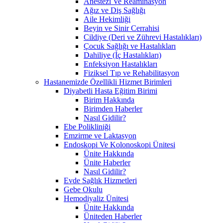
Anestezi Ve Reaminasyon
Ağız ve Diş Sağlığı
Aile Hekimliği
Beyin ve Sinir Cerrahisi
Cildiye (Deri ve Zührevi Hastalıkları)
Çocuk Sağlığı ve Hastalıkları
Dahiliye (İç Hastalıkları)
Enfeksiyon Hastalıkları
Fiziksel Tıp ve Rehabilitasyon
Hastanemizde Özellikli Hizmet Birimleri
Diyabetli Hasta Eğitim Birimi
Birim Hakkında
Birimden Haberler
Nasıl Gidilir?
Ebe Polikliniği
Emzirme ve Laktasyon
Endoskopi Ve Kolonoskopi Ünitesi
Ünite Hakkında
Ünite Haberler
Nasıl Gidilir?
Evde Sağlık Hizmetleri
Gebe Okulu
Hemodiyaliz Ünitesi
Ünite Hakkında
Üniteden Haberler