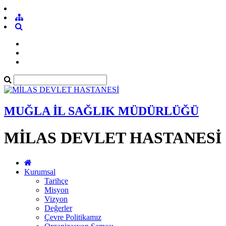
MUĞLA İL SAĞLIK MÜDÜRLÜĞÜ
MİLAS DEVLET HASTANESİ
Kurumsal
Tarihçe
Misyon
Vizyon
Değerler
Çevre Politikamız