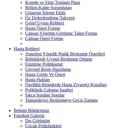
Komite ve Ekip Toplantı Planı
Bölüm Kalite Sorumluları
Gösterge İzleme Ekibi
Öz Değerlendirme Takvimi
Genel Uyum Rehberi
Hasta Öneri Formu
Çalışan Yönetim Görüşme Talep Formu
Çalışan Öneri Formu
Hasta Rehberi
Annelere Yönelik Pratik Beslenme Önerileri
Bebeklerde Uygun Beslenme Ortamı
Emzirme Politikamız
Güvenli Besin Hazırlama
Hasta Görüş Ve Öneri
Hasta Hakları
Özellikli Birimlerde Hasta Ziyaretçi Kuralları
Poliklinik Çalışma Saatleri
Sıkça Sorulan Sorular
Tamamlayıcı Beslenmeye Geçiş Zamanı
İletişim Bilgilerimiz
Fotoğraf Galerisi
Dış Görünüm
Çocuk Poliklinikleri