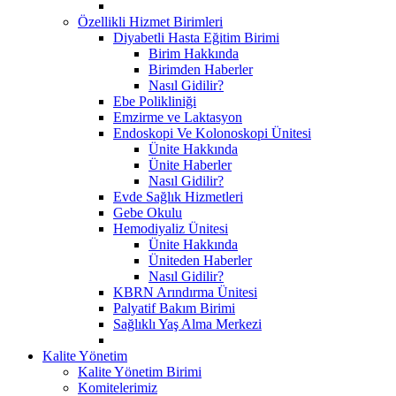
Özellikli Hizmet Birimleri
Diyabetli Hasta Eğitim Birimi
Birim Hakkında
Birimden Haberler
Nasıl Gidilir?
Ebe Polikliniği
Emzirme ve Laktasyon
Endoskopi Ve Kolonoskopi Ünitesi
Ünite Hakkında
Ünite Haberler
Nasıl Gidilir?
Evde Sağlık Hizmetleri
Gebe Okulu
Hemodiyaliz Ünitesi
Ünite Hakkında
Üniteden Haberler
Nasıl Gidilir?
KBRN Arındırma Ünitesi
Palyatif Bakım Birimi
Sağlıklı Yaş Alma Merkezi
Kalite Yönetim
Kalite Yönetim Birimi
Komitelerimiz