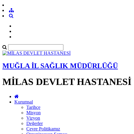
MUĞLA İL SAĞLIK MÜDÜRLÜĞÜ
MİLAS DEVLET HASTANESİ
Kurumsal
Tarihçe
Misyon
Vizyon
Değerler
Çevre Politikamız