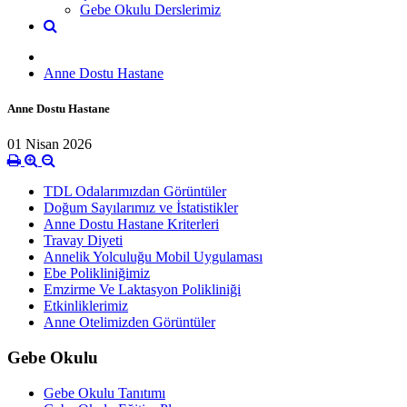
Gebe Okulu Derslerimiz
Anne Dostu Hastane
Anne Dostu Hastane
01 Nisan 2026
TDL Odalarımızdan Görüntüler
Doğum Sayılarımız ve İstatistikler
Anne Dostu Hastane Kriterleri
Travay Diyeti
Annelik Yolculuğu Mobil Uygulaması
Ebe Polikliniğimiz
Emzirme Ve Laktasyon Polikliniği
Etkinliklerimiz
Anne Otelimizden Görüntüler
Gebe Okulu
Gebe Okulu Tanıtımı