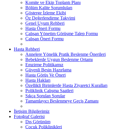
Komite ve Ekip Toplantı Planı
Bölüm Kalite Sorumluları
Gösterge İzleme Ekibi
Öz Değerlendirme Takvimi
Genel Uyum Rehberi
Hasta Öneri Formu
Çalışan Yönetim Görüşme Talep Formu
Çalışan Öneri Formu
Hasta Rehberi
Annelere Yönelik Pratik Beslenme Önerileri
Bebeklerde Uygun Beslenme Ortamı
Emzirme Politikamız
Güvenli Besin Hazırlama
Hasta Görüş Ve Öneri
Hasta Hakları
Özellikli Birimlerde Hasta Ziyaretçi Kuralları
Poliklinik Çalışma Saatleri
Sıkça Sorulan Sorular
Tamamlayıcı Beslenmeye Geçiş Zamanı
İletişim Bilgilerimiz
Fotoğraf Galerisi
Dış Görünüm
Çocuk Poliklinikleri