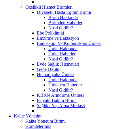
Özellikli Hizmet Birimleri
Diyabetli Hasta Eğitim Birimi
Birim Hakkında
Birimden Haberler
Nasıl Gidilir?
Ebe Polikliniği
Emzirme ve Laktasyon
Endoskopi Ve Kolonoskopi Ünitesi
Ünite Hakkında
Ünite Haberler
Nasıl Gidilir?
Evde Sağlık Hizmetleri
Gebe Okulu
Hemodiyaliz Ünitesi
Ünite Hakkında
Üniteden Haberler
Nasıl Gidilir?
KBRN Arındırma Ünitesi
Palyatif Bakım Birimi
Sağlıklı Yaş Alma Merkezi
Kalite Yönetim
Kalite Yönetim Birimi
Komitelerimiz