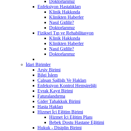
Doktorlarımız
Enfeksiyon Hastalıkları
Klinik Hakkında
Klinikten Haberler
Nasıl Gidilir?
Doktorlarımız
Fiziksel Tıp ve Rehabilitasyon
Klinik Hakkında
Klinikten Haberler
Nasıl Gidilir?
Doktorlarımız
İdari Birimler
Arşiv Birimi
Bilgi İşlem
Çalışan Sağlığı Ve Hakları
Enfeksiyon Kontrol Hemşireliği
Evrak Kayıt Birimi
Faturalandırma
Gider Tahakkuk Birimi
Hasta Hakları
Hizmet İçi Eğitim Birimi
Hizmet İçi Eğitim Planı
Bebek Dostu Hastane Eğitimi
Hukuk - Disiplin Birimi