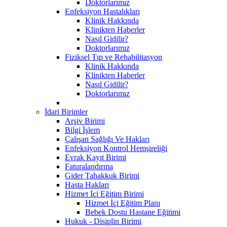
Doktorlarımız
Enfeksiyon Hastalıkları
Klinik Hakkında
Klinikten Haberler
Nasıl Gidilir?
Doktorlarımız
Fiziksel Tıp ve Rehabilitasyon
Klinik Hakkında
Klinikten Haberler
Nasıl Gidilir?
Doktorlarımız
İdari Birimler
Arşiv Birimi
Bilgi İşlem
Çalışan Sağlığı Ve Hakları
Enfeksiyon Kontrol Hemşireliği
Evrak Kayıt Birimi
Faturalandırma
Gider Tahakkuk Birimi
Hasta Hakları
Hizmet İçi Eğitim Birimi
Hizmet İçi Eğitim Planı
Bebek Dostu Hastane Eğitimi
Hukuk - Disiplin Birimi