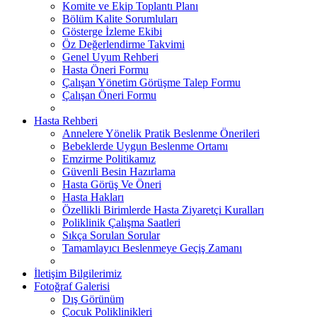
Komite ve Ekip Toplantı Planı
Bölüm Kalite Sorumluları
Gösterge İzleme Ekibi
Öz Değerlendirme Takvimi
Genel Uyum Rehberi
Hasta Öneri Formu
Çalışan Yönetim Görüşme Talep Formu
Çalışan Öneri Formu
Hasta Rehberi
Annelere Yönelik Pratik Beslenme Önerileri
Bebeklerde Uygun Beslenme Ortamı
Emzirme Politikamız
Güvenli Besin Hazırlama
Hasta Görüş Ve Öneri
Hasta Hakları
Özellikli Birimlerde Hasta Ziyaretçi Kuralları
Poliklinik Çalışma Saatleri
Sıkça Sorulan Sorular
Tamamlayıcı Beslenmeye Geçiş Zamanı
İletişim Bilgilerimiz
Fotoğraf Galerisi
Dış Görünüm
Çocuk Poliklinikleri