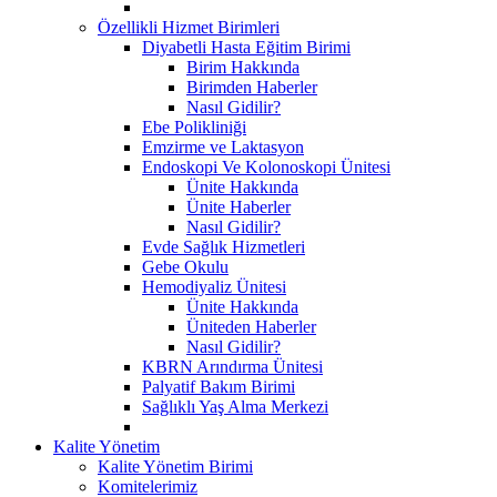
Özellikli Hizmet Birimleri
Diyabetli Hasta Eğitim Birimi
Birim Hakkında
Birimden Haberler
Nasıl Gidilir?
Ebe Polikliniği
Emzirme ve Laktasyon
Endoskopi Ve Kolonoskopi Ünitesi
Ünite Hakkında
Ünite Haberler
Nasıl Gidilir?
Evde Sağlık Hizmetleri
Gebe Okulu
Hemodiyaliz Ünitesi
Ünite Hakkında
Üniteden Haberler
Nasıl Gidilir?
KBRN Arındırma Ünitesi
Palyatif Bakım Birimi
Sağlıklı Yaş Alma Merkezi
Kalite Yönetim
Kalite Yönetim Birimi
Komitelerimiz