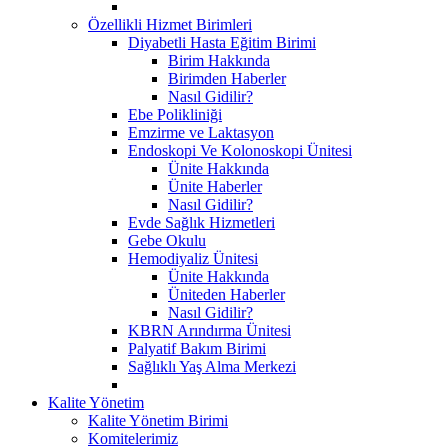
Özellikli Hizmet Birimleri
Diyabetli Hasta Eğitim Birimi
Birim Hakkında
Birimden Haberler
Nasıl Gidilir?
Ebe Polikliniği
Emzirme ve Laktasyon
Endoskopi Ve Kolonoskopi Ünitesi
Ünite Hakkında
Ünite Haberler
Nasıl Gidilir?
Evde Sağlık Hizmetleri
Gebe Okulu
Hemodiyaliz Ünitesi
Ünite Hakkında
Üniteden Haberler
Nasıl Gidilir?
KBRN Arındırma Ünitesi
Palyatif Bakım Birimi
Sağlıklı Yaş Alma Merkezi
Kalite Yönetim
Kalite Yönetim Birimi
Komitelerimiz