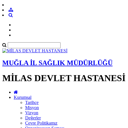
MUĞLA İL SAĞLIK MÜDÜRLÜĞÜ
MİLAS DEVLET HASTANESİ
Kurumsal
Tarihçe
Misyon
Vizyon
Değerler
Çevre Politikamız