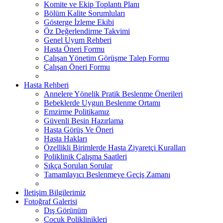
Komite ve Ekip Toplantı Planı
Bölüm Kalite Sorumluları
Gösterge İzleme Ekibi
Öz Değerlendirme Takvimi
Genel Uyum Rehberi
Hasta Öneri Formu
Çalışan Yönetim Görüşme Talep Formu
Çalışan Öneri Formu
Hasta Rehberi
Annelere Yönelik Pratik Beslenme Önerileri
Bebeklerde Uygun Beslenme Ortamı
Emzirme Politikamız
Güvenli Besin Hazırlama
Hasta Görüş Ve Öneri
Hasta Hakları
Özellikli Birimlerde Hasta Ziyaretçi Kuralları
Poliklinik Çalışma Saatleri
Sıkça Sorulan Sorular
Tamamlayıcı Beslenmeye Geçiş Zamanı
İletişim Bilgilerimiz
Fotoğraf Galerisi
Dış Görünüm
Çocuk Poliklinikleri